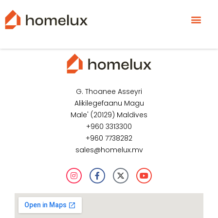
G. Thoanee Asseyri
Alikilegefaanu Magu
Male' (20129) Maldives
+960 3313300
+960 7738282
sales@homelux.mv